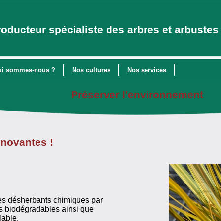
roducteur spécialiste des arbres et arbustes 
ui sommes-nous ?
Nos cultures
Nos services
Préserver l'environnement
nnovantes !
des désherbants chimiques par
es biodégradables ainsi que
lable.