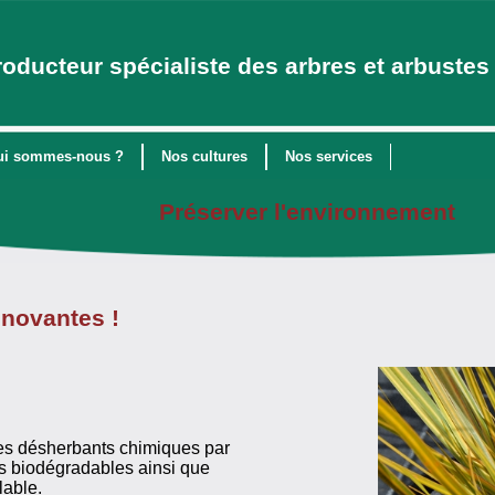
roducteur spécialiste des arbres et arbustes 
ui sommes-nous ?
Nos cultures
Nos services
Préserver l'environnement
nnovantes !
des désherbants chimiques par
es biodégradables ainsi que
lable.